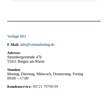
wie ETFs (Exchange-Traded Funds).
Edelmetalle sollten sicher aufbewahrt werden, 
idealerweise in einem Banksafe, Tresor oder einer 
speziellen Lagerstelle für Wertgegenstände. Auch 
die Versicherung der physischen Metalle ist ratsam.
Vorlage #03
info@vermarketing.de
E-Mail:
Adresse:
Strombergerstraße 47b
55411
Bingen am Rhein
Stunden:
Montag, Dienstag, Mittwoch, Donnerstag, Freitag
09:00 – 17:00
06721 79790-99
Kundenservice: