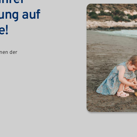
ng auf 
e!
nen der 