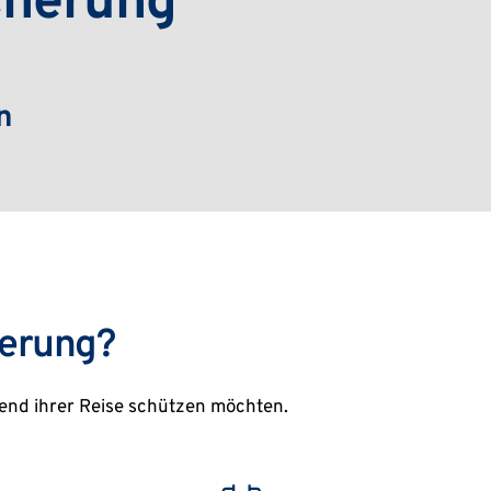
cherung
n
herung?
hrend ihrer Reise schützen möchten.