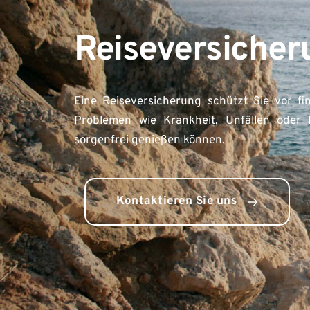
Reiseversicher
Eine Reiseversicherung schützt Sie vor fin
Problemen wie Krankheit, Unfällen oder R
sorgenfrei genießen können.
Kontaktieren Sie uns