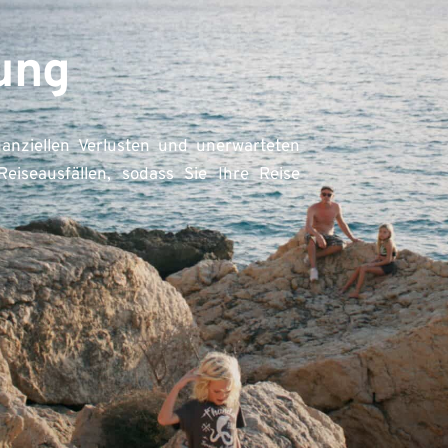
ung
anziellen Verlusten und unerwarteten 
eiseausfällen, sodass Sie Ihre Reise 